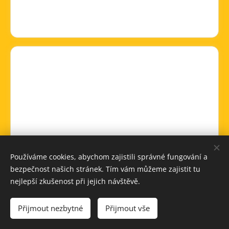
Používáme cookies, abychom zajistili správné fungování a
bezpečnost našich stránek. Tím vám můžeme zajistit tu
nejlepší zkušenost při jejich návštěvě.
Přijmout nezbytné
Přijmout vše
Vytvořeno službou
Webnode
Cookies