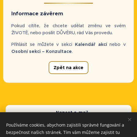
Informace závěrem
Pokud cítíte, že chcete udělat změnu ve svém
ŽIVOTĚ, nebo posílit DŮVĚRU, rád Vás provedu.
Přihlásit se můžete v sekci
Kalendář akcí
nebo v
Osobní sekci – Konzultace
.
Zpět na akce
✉️ Napsat e-mail
Používáme cookies, abychom zajistili správné fungování a
📞 Zavolat: +420 608 981 204
bezpečnost našich stránek. Tím vám můžeme zajistit tu