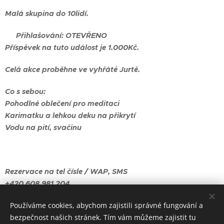
Malá skupina do 10lidí.
⭐️ Přihlašování: OTEVŘENO
Příspěvek na tuto událost je 1.000Kč.
Celá akce proběhne ve vyhřáté Jurtě.
Co s sebou:
Pohodlné oblečení pro meditaci
Karimatku a lehkou deku na přikrytí
Vodu na pití, svačinu
Rezervace na tel čísle / WAP, SMS
+420 608 981 204
Používáme cookies, abychom zajistili správné fungování a
Těšíme se na Vás 😊👋
bezpečnost našich stránek. Tím vám můžeme zajistit tu